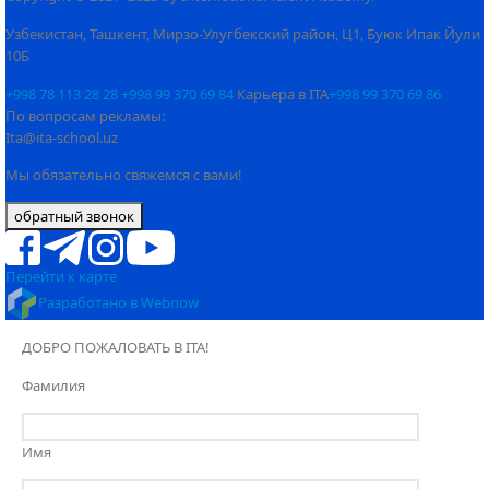
Узбекистан, Ташкент, Мирзо-Улугбекский район, Ц1, Буюк Ипак Йули
10Б
+998 78 113 28 28
+998 99 370 69 84
Карьера в ITA
+998 99 370 69 86
По вопросам рекламы:
Ita@ita-school.uz
Мы обязательно свяжемся с вами!
обратный звонок
Перейти к карте
Разработано в Webnow
ДОБРО ПОЖАЛОВАТЬ В ITA!
Фамилия
Имя