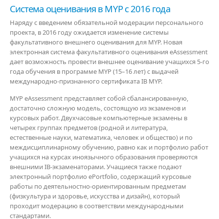
Система оценивания в MYP с 2016 года
Наряду с введением обязательной модерации персонального
проекта, в 2016 году ожидается изменение системы
факультативного внешнего оценивания для MYP. Новая
электронная система факультативного оценивания eAssessment
дает возможность провести внешнее оценивание учащихся 5-го
года обучения в программе MYP (15–16 лет) с выдачей
международно-признанного сертификата IB MYP.
MYP eAssessment представляет собой сбалансированную,
достаточно сложную модель, состоящую из экзаменов и
курсовых работ. Двухчасовые компьютерные экзамены в
четырех группах предметов (родной и литература,
естественные науки, математика, человек и общество) и по
междисциплинарному обучению, равно как и портфолио работ
учащихся на
курсах иноязычного образования проверяются
внешними IB-экзаменаторами. Учащиеся также подают
электронный портфолио ePortfolio, содержащий курсовые
работы по деятельностно-ориентированным предметам
(физкультура
и здоровье, искусства и дизайн), который
проходит модерацию в соответствии международными
стандартами.