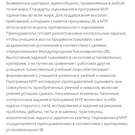
Выверенные критерии, единообразно, применяемые в любой
точке мира.
Стандарты оценивания в программе MYP
одинаковы во всем мире. Для поддержания высоких
требований, которыми славятся программы IB, в MYP
используется модель критериального оценивания.
Преподаватели готовят разноплановые контрольные задания,
чтобы учащиеся могли продемонстрировать свои
академические достижения в соответствии с целями,
определенными Международным бакалавриатом (IB).
Выполнение заданий оценивается на основе установленных
критериев, а не путем их сравнения с работами других
учащихся. Качественный учебный план обеспечивает
формирование у учащихся различных умений и навыков.
Программа MYP мотивирует преподавателей оценивать всю
совокупность приобретенных умений и навыков, включая
умение успешно сдавать письменные экзамены. Типичные
контрольные задания в программе MYP включают в себя
задачи открытого типа, исследования и задания на решение
проблемы, дебаты, тесты
и экзамены, практикумы,
аналитические задачи и задания на критику. Оценивание в MYP
осуществляется преподавателями в соответствии с критериями,
установленными IB.