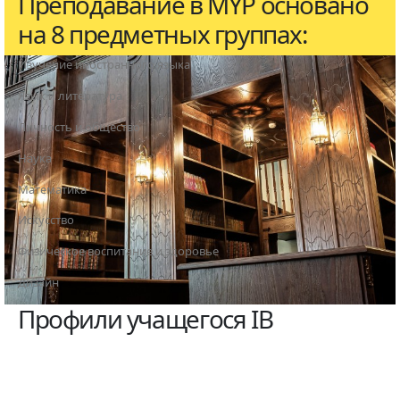
Преподавание в MYP основано
на 8 предметных группах:
Изучение иностранного языка
Язык и литература
Личность и общество
Наука
Математика
Искусство
Физическое воспитание и здоровье
Дизайн
Профили учащегося IB