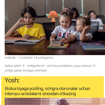
maktab – 7 yoshdan 14 yoshgacha
Qabul qilish 9 – sinfgacha (9 – sinf shu jumladan), oquv dasturi 11-
sinfga qadar amalga oshiriladi.
Yosh:
Ekskursiyaga yoziling, so'ngra ota-onalar uchun
intervyu va bolalarni sinovdan o'tkazing