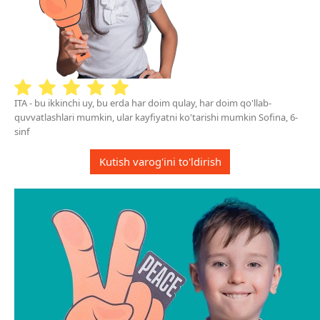
ITA - bu ikkinchi uy, bu erda har doim qulay, har doim qo'llab-
quvvatlashlari mumkin, ular kayfiyatni ko'tarishi mumkin Sofina, 6-
sinf
Kutish varog'ini to'ldirish