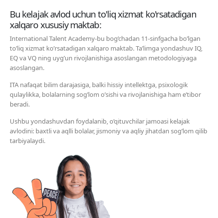
Bu kelajak avlod uchun to'liq xizmat ko'rsatadigan
xalqaro xususiy maktab:
International Talent Academy-bu bog’chadan 11-sinfgacha bo’lgan
to’liq xizmat ko’rsatadigan xalqaro maktab. Ta’limga yondashuv IQ,
EQ va VQ ning uyg’un rivojlanishiga asoslangan metodologiyaga
asoslangan.
ITA nafaqat bilim darajasiga, balki hissiy intellektga, psixologik
qulaylikka, bolalarning sog’lom o’sishi va rivojlanishiga ham e’tibor
beradi.
Ushbu yondashuvdan foydalanib, o’qituvchilar jamoasi kelajak
avlodini: baxtli va aqlli bolalar, jismoniy va aqliy jihatdan sog’lom qilib
tarbiyalaydi.