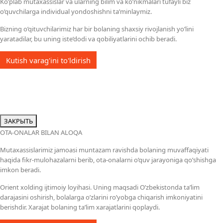
Ko’plab mutaxassislar va ularning bilim va ko’nikmalari tufayli biz
o’quvchilarga individual yondoshishni ta’minlaymiz.
Bizning o’qituvchilarimiz har bir bolaning shaxsiy rivojlanish yo’lini
yaratadilar, bu uning iste’dodi va qobiliyatlarini ochib beradi.
Kutish varag'ini to'ldirish
ЗАКРЫТЬ
OTA-ONALAR BILAN ALOQA
Mutaxassislarimiz jamoasi muntazam ravishda bolaning muvaffaqiyati
haqida fikr-mulohazalarni berib, ota-onalarni o’quv jarayoniga qo’shishga
imkon beradi.
Orient xolding ijtimoiy loyihasi. Uning maqsadi O’zbekistonda ta’lim
darajasini oshirish, bolalarga o’zlarini ro’yobga chiqarish imkoniyatini
berishdir. Xarajat bolaning ta’lim xarajatlarini qoplaydi.