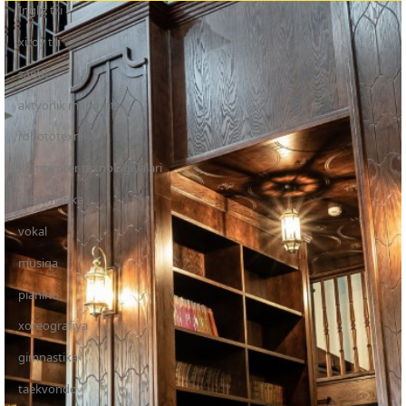
Ingliz tili
xitoy tili
san’at
aktyorlik mahorati
robototexnika
kompyuter texnologiyalari
matematika
vokal
musiqa
pianino
xoreografiya
gimnastika
taekvondo