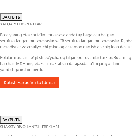
ЗАКРЫТЬ
XALQARO EKSPERTLAR
Rossiyaning etakchi ta’lim muassasalarida tajribaga ega bo’lgan
sertifikatlangan mutaxassislar va IB sertifikatlangan mutaxassislar. Tajribali
metodistlar va amaliyotchi psixologlar tomonidan ishlab chiqilgan dastur.
Bolalarni aralash o’qitish bo’yicha o’qitilgan o’qituvchilar tarkibi. Bularning
barchasi MDHning etakchi maktablari darajasida ta’lim jarayonlarini
yaratishga imkon berdi.
Kutish varag'ini to'ldirish
ЗАКРЫТЬ
SHAXSIY RIVOJLANISH TREKLARI