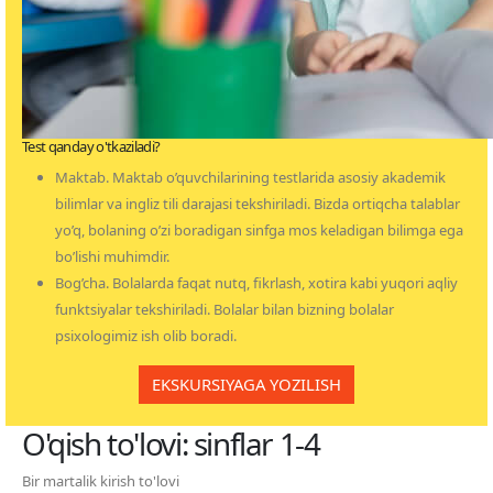
Test qanday o'tkaziladi?
Maktab. Maktab o’quvchilarining testlarida asosiy akademik
bilimlar va ingliz tili darajasi tekshiriladi. Bizda ortiqcha talablar
yo’q, bolaning o’zi boradigan sinfga mos keladigan bilimga ega
bo’lishi muhimdir.
Bog’cha. Bolalarda faqat nutq, fikrlash, xotira kabi yuqori aqliy
funktsiyalar tekshiriladi. Bolalar bilan bizning bolalar
psixologimiz ish olib boradi.
EKSKURSIYAGA YOZILISH
O'qish to'lovi: sinflar 1-4
Bir martalik kirish to'lovi