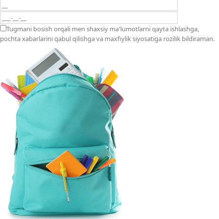
Tugmani bosish orqali men shaxsiy ma'lumotlarni qayta ishlashga,
pochta xabarlarini qabul qilishga va maxfiylik siyosatiga rozilik bildiraman.