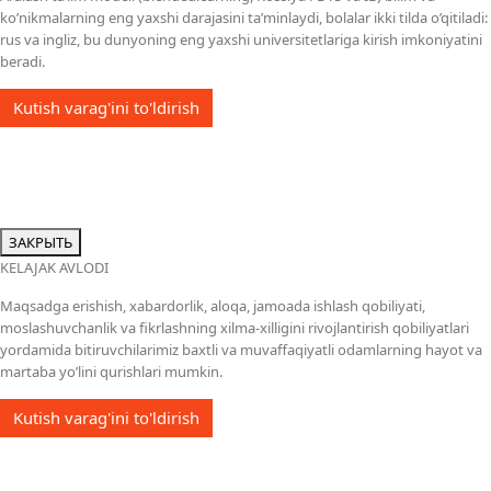
ko’nikmalarning eng yaxshi darajasini ta’minlaydi, bolalar ikki tilda o’qitiladi:
rus va ingliz, bu dunyoning eng yaxshi universitetlariga kirish imkoniyatini
beradi.
Kutish varag'ini to'ldirish
ЗАКРЫТЬ
KELAJAK AVLODI
Maqsadga erishish, xabardorlik, aloqa, jamoada ishlash qobiliyati,
moslashuvchanlik va fikrlashning xilma-xilligini rivojlantirish qobiliyatlari
yordamida bitiruvchilarimiz baxtli va muvaffaqiyatli odamlarning hayot va
martaba yo’lini qurishlari mumkin.
Kutish varag'ini to'ldirish