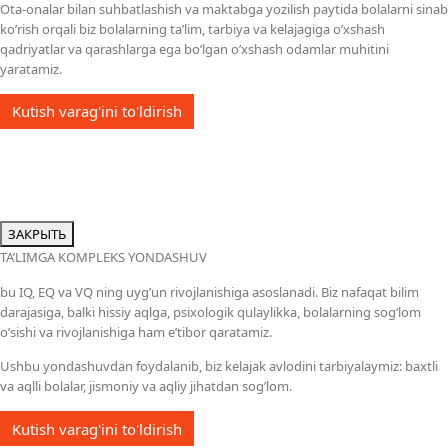
Ota-onalar bilan suhbatlashish va maktabga yozilish paytida bolalarni sinab
ko’rish orqali biz bolalarning ta’lim, tarbiya va kelajagiga o’xshash
qadriyatlar va qarashlarga ega bo’lgan o’xshash odamlar muhitini
yaratamiz.
Kutish varag'ini to'ldirish
ЗАКРЫТЬ
TA’LIMGA KOMPLEKS YONDASHUV
bu IQ, EQ va VQ ning uyg’un rivojlanishiga asoslanadi. Biz nafaqat bilim
darajasiga, balki hissiy aqlga, psixologik qulaylikka, bolalarning sog’lom
o’sishi va rivojlanishiga ham e’tibor qaratamiz.
Ushbu yondashuvdan foydalanib, biz kelajak avlodini tarbiyalaymiz: baxtli
va aqlli bolalar, jismoniy va aqliy jihatdan sog’lom.
Kutish varag'ini to'ldirish