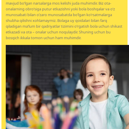
mavjud bo’lgan narsalarga mos kelishi juda muhimdir. Biz ota-
onalarning obro’siga putur etkazishni yoki bola boshqalar va o’z
munosabati bilan o’zaro munosabatda bo’lgan ko’rsatmalarga
shubha qilishni xohlamaymiz. Bolaga uy qoidalari bilan farq
qiladigan ma’lum bir qadriyatlar tizimini o’rgatish bola uchun shikast
etkazadi va ota – onalar uchun noqulaydir. Shuning uchun bu
bosqich ikkala tomon uchun ham muhimdir.