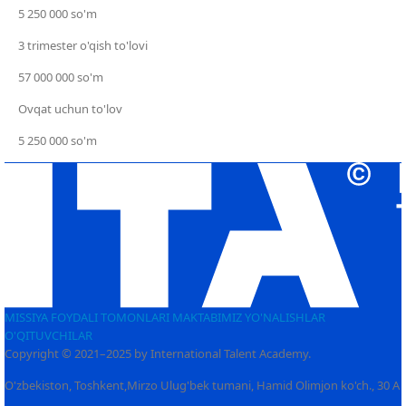
5 250 000 so'm
3 trimester o'qish to'lovi
57 000 000 so'm
Ovqat uchun to'lov
5 250 000 so'm
MISSIYA
FOYDALI TOMONLARI
MAKTABIMIZ
YO'NALISHLAR
O'QITUVCHILAR
Copyright © 2021–2025 by International Talent Academy.
O'zbekiston, Toshkent,Mirzo Ulug'bek tumani, Hamid Olimjon ko'ch., 30 А