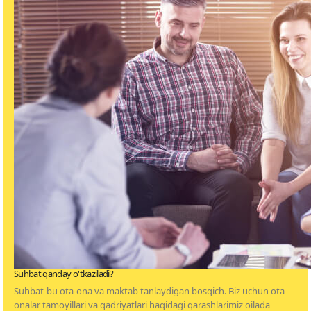
Suhbat qanday o'tkaziladi?
Suhbat-bu ota-ona va maktab tanlaydigan bosqich. Biz uchun ota-
onalar tamoyillari va qadriyatlari haqidagi qarashlarimiz oilada