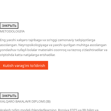
ЗАКРЫТЬ
METODOLOGIYA
Eng yaxshi xalqaro tajribaga va so’nggi zamonaviy tadqiqotlarga
asoslangan. Neyropsikologiyaga va yaxshi qurilgan muhitga asoslangan
yondashuv tufayli bolalar materialni osonroq va tezroq o’zlashtiradilar va
o’qitishda katta natijalarga erishadilar.
Kutish varag'ini to'ldirish
ЗАКРЫТЬ
XALQARO BAKALAVR DIPLOMI (IB)
Aralash ta’lim modeli (blendedlearning, Rossiya FDTS va IB) bilim va