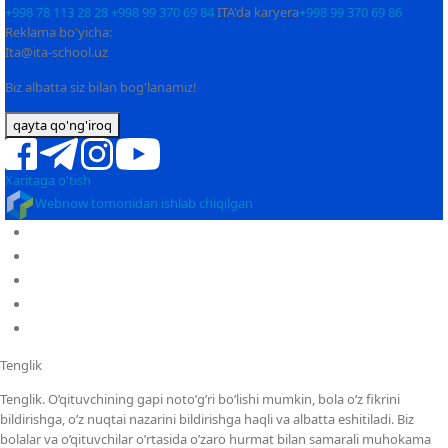
+998 78 113 28 28
+998 99 370 69 84
ITA'da karyera
+998 99 370 69 86
Reklama bo'yicha:
Ita@ita-school.uz
Biz albatta siz bilan bog'lanamiz!
qayta qo'ng'iroq
Xaritaga o'tish
Webnow tomonidan ishlab chiqilgan
Asosiy
Biz haqimizda
Bog’cha
Maktab
Karyera
Tenglik
Tenglik. O’qituvchining gapi noto’g’ri bo’lishi mumkin, bola o’z fikrini
bildirishga, o’z nuqtai nazarini bildirishga haqli va albatta eshitiladi. Biz
bolalar va o’qituvchilar o’rtasida o’zaro hurmat bilan samarali muhokama