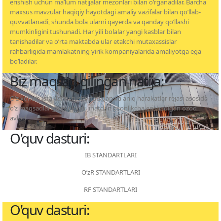
erishish uchun ma’lum natijalar mezonlari bilan o’rganadilar. Barcha
maxsus mavzular haqiqiy hayotdagi amaliy vazifalar bilan qo’llab-
quvvatlanadi, shunda bola ularni qayerda va qanday qo’llashi
mumkinligini tushunadi. Har yili bolalar yangi kasblar bilan
tanishadilar va o’rta maktabda ular etakchi mutaxassislar
rahbarligida mamlakatning yirik kompaniyalarida amaliyotga ega
bo’ladilar.
Biz maqsad qilingan natija:
O’z xohish-istaklarini tushunadigan va aniq harakatlar rejasi asosida
o’z maqsadlariga ekologik jihatdan osonlikcha erishadigan ozod
avlod.
O'quv dasturi:
IB STANDARTLARI
O’zR STANDARTLARI
RF STANDARTLARI
O'quv dasturi: