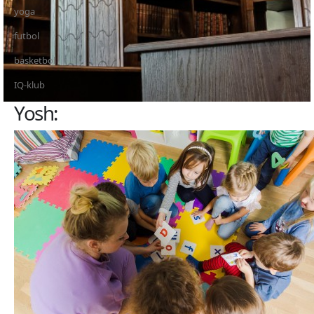
yoga
futbol
basketbol
IQ-klub
Yosh: