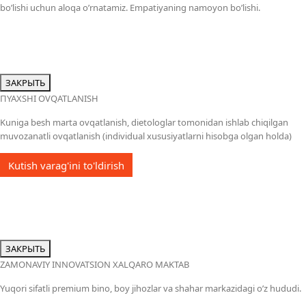
bo’lishi uchun aloqa o’rnatamiz. Empatiyaning namoyon bo’lishi.
ЗАКРЫТЬ
ПYAXSHI OVQATLANISH
Kuniga besh marta ovqatlanish, dietologlar tomonidan ishlab chiqilgan
muvozanatli ovqatlanish (individual xususiyatlarni hisobga olgan holda)
Kutish varag'ini to'ldirish
ЗАКРЫТЬ
ZAMONAVIY INNOVATSION XALQARO MAKTAB
Yuqori sifatli premium bino, boy jihozlar va shahar markazidagi o’z hududi.