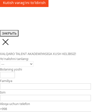
Kutish varag'ini to'ldirish
ЗАКРЫТЬ
XALQARO TALENT AKADEMIYASIGA XUSH KELIBSIZ!
Yo'nalishni tanlang:
Bolaning yoshi
Familiya
Ism
Aloqa uchun telefon
+998