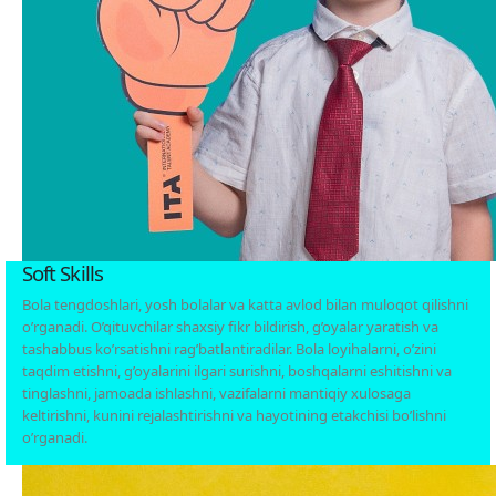
Soft Skills
Bola tengdoshlari, yosh bolalar va katta avlod bilan muloqot qilishni
o’rganadi. O’qituvchilar shaxsiy fikr bildirish, g’oyalar yaratish va
tashabbus ko’rsatishni rag’batlantiradilar. Bola loyihalarni, o’zini
taqdim etishni, g’oyalarini ilgari surishni, boshqalarni eshitishni va
tinglashni, jamoada ishlashni, vazifalarni mantiqiy xulosaga
keltirishni, kunini rejalashtirishni va hayotining etakchisi bo’lishni
o’rganadi.