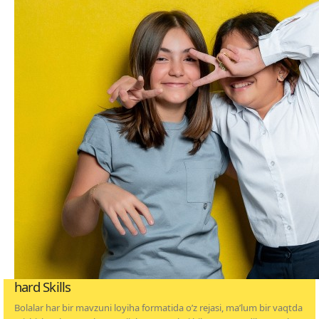
hard Skills
Bolalar har bir mavzuni loyiha formatida o’z rejasi, ma’lum bir vaqtda